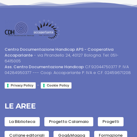
Centro Documentazione Handicap APS - Cooperativa
Accaparlante
- via Pirandello 24, 40127 Bologna. Tel: 051-
6415005
Ass. Centro Documentazione Handicap
C.F.92044750377 P. IVA
04284950377 --- Coop. Accaparlante P. IVA e C.F. 02459671208
-
Privacy Policy
Cookie Policy
LE AREE
La Biblioteca
Progetto Calamaio
Progetti
Collane editoriali
Gog&Magog
Formazione