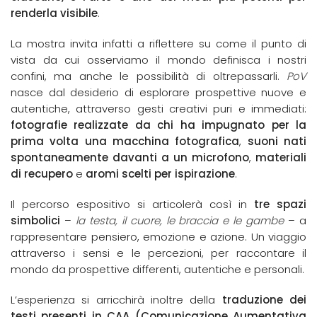
renderla visibile
.
La mostra invita infatti a riflettere su come il punto di
vista da cui osserviamo il mondo definisca i nostri
confini, ma anche le possibilità di oltrepassarli.
PoV
nasce dal desiderio di esplorare prospettive nuove e
autentiche, attraverso gesti creativi puri e immediati:
fotografie realizzate da chi ha impugnato per la
prima volta una macchina fotografica
,
suoni nati
spontaneamente davanti a un microfono
,
materiali
di recupero
e
aromi scelti per ispirazione
.
Il percorso espositivo si articolerà così in
tre spazi
simbolici
–
la testa, il cuore, le braccia e le gambe
– a
rappresentare pensiero, emozione e azione. Un viaggio
attraverso i sensi e le percezioni, per raccontare il
mondo da prospettive differenti, autentiche e personali.
L’esperienza si arricchirà inoltre della
traduzione dei
testi presenti in CAA (Comunicazione Aumentativa