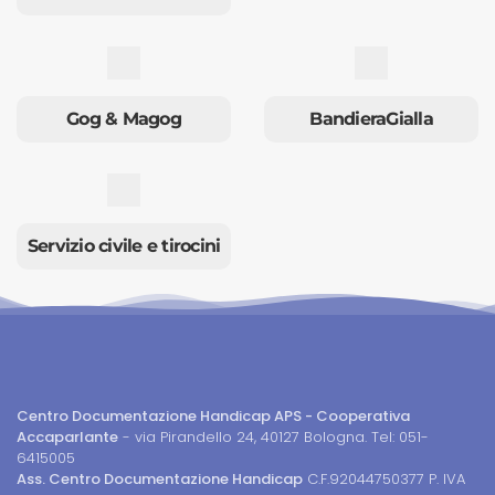
Gog & Magog
BandieraGialla
Servizio civile e tirocini
Centro Documentazione Handicap APS - Cooperativa
Accaparlante
- via Pirandello 24, 40127 Bologna. Tel: 051-
6415005
Ass. Centro Documentazione Handicap
C.F.92044750377 P. IVA