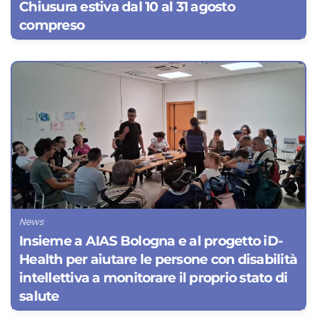
Chiusura estiva dal 10 al 31 agosto
compreso
News
Insieme a AIAS Bologna e al progetto iD-
Health per aiutare le persone con disabilità
intellettiva a monitorare il proprio stato di
salute