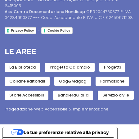
6415005
Ass. Centro Documentazione Handicap
C.F.92044750377 P. IVA
04284950377 --- Coop. Accaparlante P. IVA e C.F. 02459671208
-
Privacy Policy
Cookie Policy
LE AREE
La Biblioteca
Progetto Calamaio
Progetti
Collane editoriali
Gog&Magog
Formazione
Storie Accessibili
BandieraGialla
Servizio civile
Progettazione Web Accessibile & Implementazione
Le tue preferenze relative alla privacy