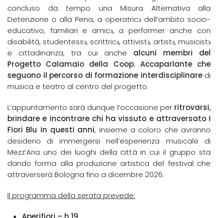
concluso da tempo una Misura Alternativa alla
Detenzione o alla Pena, a operatricɜ dell’ambito socio-
educativo, familiari e amicɜ, a performer anche con
disabilità, studentessɜ, scrittricɜ, attivistɜ, artistɜ, musicistɜ
e cittadinanza, tra cui anche
alcuni membri del
Progetto Calamaio della Coop. Accaparlante che
seguono il percorso di formazione interdisciplinare
di
musica e teatro al centro del progetto.
L’appuntamento sarà dunque l’occasione per
ritrovarsi,
brindare e incontrare chi ha vissuto e attraversato I
Fiori Blu in questi anni
, insieme a coloro che avranno
desiderio di immergersi nell’esperienza musicale di
Mezz’Aria uno dei luoghi della città in cui il gruppo sta
dando forma alla produzione artistica del festival che
attraverserà Bologna fino a dicembre 2026.
Il programma della serata prevede:
Aperifiori – h 19