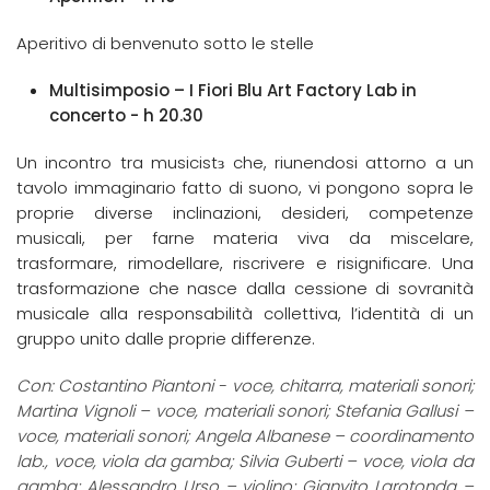
Aperitivo di benvenuto sotto le stelle
Multisimposio – I Fiori Blu Art Factory Lab in
concerto - h 20.30
Un incontro tra musicistɜ che, riunendosi attorno a un
tavolo immaginario fatto di suono, vi pongono sopra le
proprie diverse inclinazioni, desideri, competenze
musicali, per farne materia viva da miscelare,
trasformare, rimodellare, riscrivere e risignificare. Una
trasformazione che nasce dalla cessione di sovranità
musicale alla responsabilità collettiva, l’identità di un
gruppo unito dalle proprie differenze.
Con: Costantino Piantoni - voce, chitarra, materiali sonori;
Martina Vignoli – voce, materiali sonori; Stefania Gallusi –
voce, materiali sonori; Angela Albanese – coordinamento
lab., voce, viola da gamba; Silvia Guberti – voce, viola da
gamba; Alessandro Urso – violino; Gianvito Larotonda –