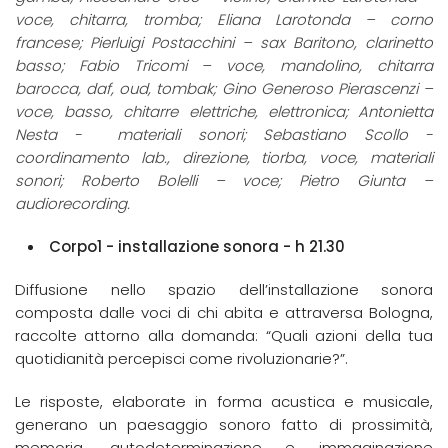
voce, chitarra, tromba; Eliana Larotonda – corno
francese; Pierluigi Postacchini – sax Baritono, clarinetto
basso; Fabio Tricomi – voce, mandolino, chitarra
barocca, daf, oud, tombak; Gino Generoso Pierascenzi –
voce, basso, chitarre elettriche, elettronica; Antonietta
Nesta - materiali sonori; Sebastiano Scollo -
coordinamento lab., direzione, tiorba, voce, materiali
sonori; Roberto Bolelli – voce; Pietro Giunta –
audiorecording.
Corpo1 - installazione sonora - h 21.30
Diffusione nello spazio dell’installazione sonora
composta dalle voci di chi abita e attraversa Bologna,
raccolte attorno alla domanda: “Quali azioni della tua
quotidianità percepisci come rivoluzionarie?”.
Le risposte, elaborate in forma acustica e musicale,
generano un paesaggio sonoro fatto di prossimità,
memoria, autodeterminazione e immaginazione