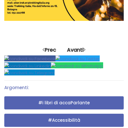
Prec
Avanti
Argomenti:
#i libri di accaParlante
#Accessibilità