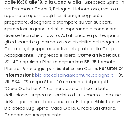
dalle 16:30 alle 19, alla Casa Gialla
- Biblioteca Spina, in
via Tommaso Casini 3, Bologna. Il laboratorio, rivolto a
ragazze e ragazzi dagli 11 ai 19 anni, insegnerà a
progettare, disegnare e stampare su vari supporti,
ispirandosi ai grandi artisti e imparando a conoscere
diverse tecniche di lavoro. Ad affiancare i partecipanti
gli educatori e gli animatori con disabilità del Progetto
Calamaio, il gruppo educativo integrato della Coop.
Accaparlante. L’ingresso è libero.
Come arrivare:
bus
20, 14C capolinea Pilastro oppure bus 55, 35 fermata
Pilastro. Parcheggio per disabili su via Casini.
Per ulteriori
informazioni:
bibliotecalspina@comune.bologna.it
– 051
219 5341 “Stampa Storie” è un’azione del progetto
“Casa Gialla For All”, cofinanziato con il contributo
dell’Unione Europea nell’ambito di PON metro-Comune
di Bologna. In collaborazione con: Bologna Biblioteche-
Biblioteca Luigi Spina-Casa Gialla, Circolo La Fattoria,
Cooperativa Accaparlante.