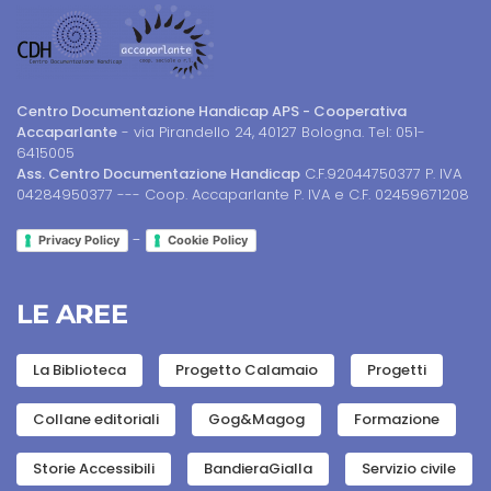
Centro Documentazione Handicap APS - Cooperativa
Accaparlante
- via Pirandello 24, 40127 Bologna. Tel: 051-
6415005
Ass. Centro Documentazione Handicap
C.F.92044750377 P. IVA
04284950377 --- Coop. Accaparlante P. IVA e C.F. 02459671208
-
Privacy Policy
Cookie Policy
LE AREE
La Biblioteca
Progetto Calamaio
Progetti
Collane editoriali
Gog&Magog
Formazione
Storie Accessibili
BandieraGialla
Servizio civile