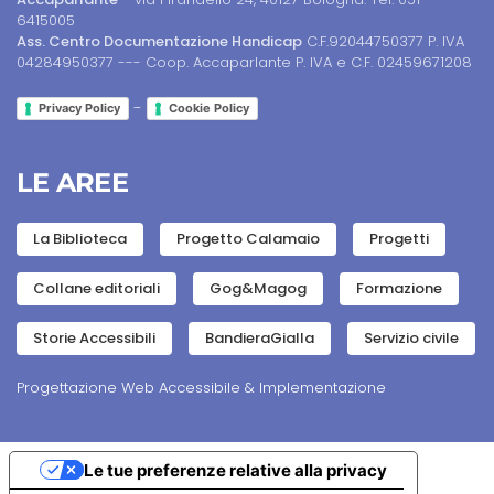
6415005
Ass. Centro Documentazione Handicap
C.F.92044750377 P. IVA
04284950377 --- Coop. Accaparlante P. IVA e C.F. 02459671208
-
Privacy Policy
Cookie Policy
LE AREE
La Biblioteca
Progetto Calamaio
Progetti
Collane editoriali
Gog&Magog
Formazione
Storie Accessibili
BandieraGialla
Servizio civile
Progettazione Web Accessibile & Implementazione
Le tue preferenze relative alla privacy